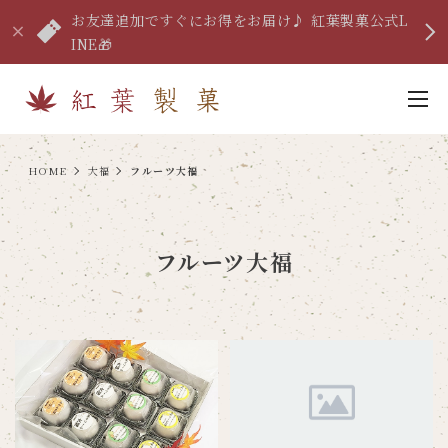
お友達追加ですぐにお得をお届け♪ 紅葉製菓公式L
INE🎁
HOME
大福
フルーツ大福
フルーツ大福