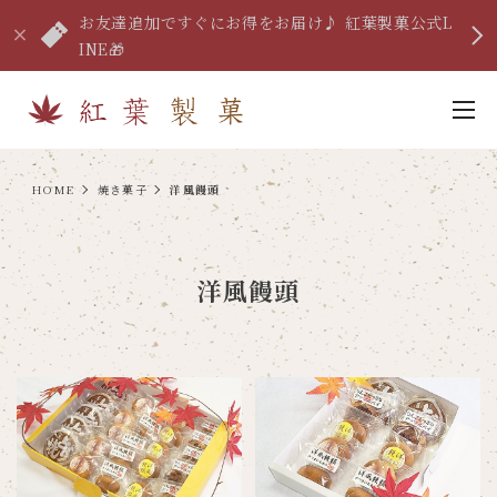
お友達追加ですぐにお得をお届け♪ 紅葉製菓公式L
INE🎁
HOME
焼き菓子
洋風饅頭
洋風饅頭