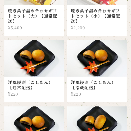
焼き菓子詰め合わせギフ
焼き菓子詰め合わせギフ
トセット（大）【通常配
トセット（小）【通常配
送】
送】
¥5,400
¥2,200
洋風饅頭（こしあん）
洋風饅頭（こしあん）
【通常配送】
【冷蔵配送】
¥220
¥220