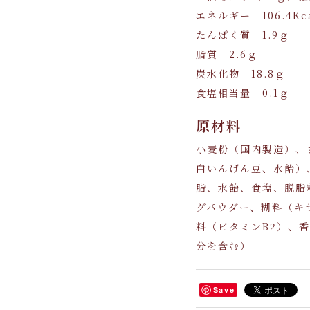
エネルギー 106.4Kc
たんぱく質 1.9ｇ
脂質 2.6ｇ
炭水化物 18.8ｇ
食塩相当量 0.1ｇ
原材料
小麦粉（国内製造）、
白いんげん豆、水飴）
脂、水飴、食塩、脱脂
グパウダー、糊料（キ
料（ビタミンB2）、
分を含む）
Save