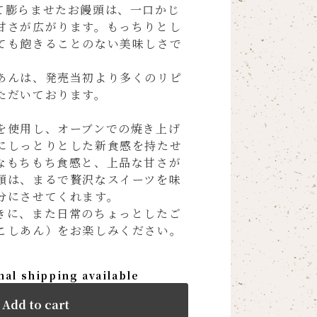
て膨らませたお饅頭は、一口かじ
甘さが広がります。もっちりとし
ても飽きることのない美味しさで
あんは、発売当初より多くのリピ
ただいております。
を使用し、オーブンでの焼き上げ
にしっとりとした新食感を持たせ
なもちもち食感と、上品な甘さが
頭は、まるで贅沢なスイーツを味
分にさせてくれます。
きに、また日常のちょっとしたご
こしあん）をお楽しみください。
nal shipping available
Add to cart