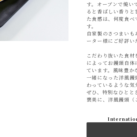
す。オーブンで焼い
ると香ばしい香りと
た食感は、何度食べ
す。
自家製のさつまいも
ーター様にご好評い
こだわり抜いた食材
によってお饅頭自体
ています。風味豊か
一緒になった洋風饅
わっているような気
ぜひ、特別なひとと
褒美に、洋風饅頭（
Internatio