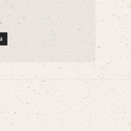
。
す。
録