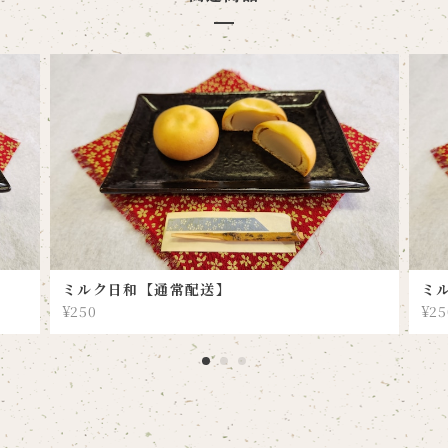
ミルク日和【通常配送】
ミ
¥250
¥25