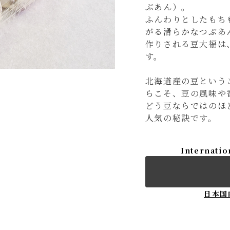
ぶあん）。
ふんわりとしたもち
がる滑らかなつぶあ
作りされる豆大福は
す。
北海道産の豆という
らこそ、豆の風味や
どう豆ならではのほ
人気の秘訣です。
Internatio
日本国