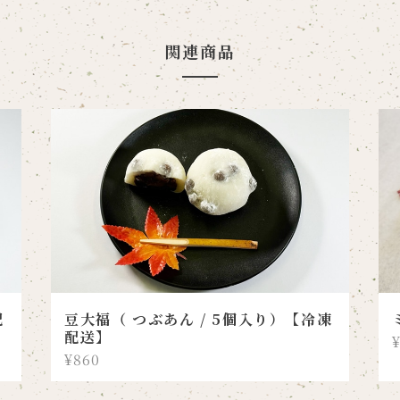
関連商品
配
豆大福（ つぶあん / 5個入り）【冷凍
配送】
¥860