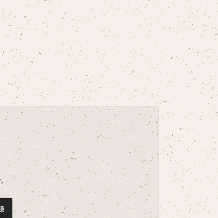
。
す。
録