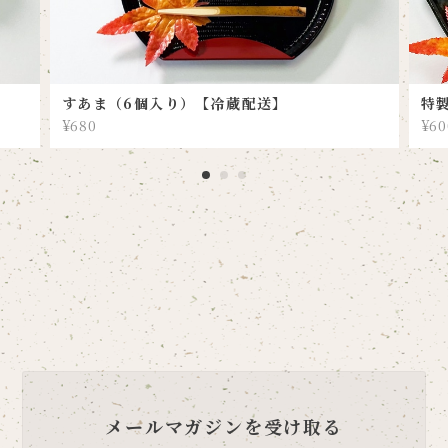
すあま（6個入り）【冷蔵配送】
特
¥680
¥60
メールマガジンを受け取る