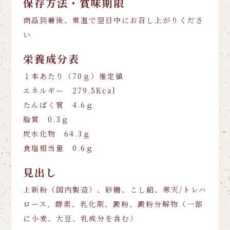
保存方法・賞味期限
商品到着後、常温で翌日中にお召し上がりくださ
い
栄養成分表
１本あたり（70ｇ）推定値
エネルギー 279.5Kcal
たんぱく質 4.6ｇ
脂質 0.3ｇ
炭水化物 64.3ｇ
食塩相当量 0.6ｇ
見出し
上新粉（国内製造）、砂糖、こし餡、寒天/トレハ
ロース、酵素、乳化剤、澱粉、澱粉分解物（一部
に小麦、大豆、乳成分を含む）