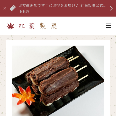
お友達追加ですぐにお得をお届け♪ 紅葉製菓公式L
INE🎁