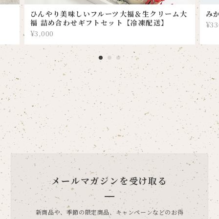
ひんやり美味しいフルーツ大福＆生クリーム大
み
福 詰め合わせギフトセット【冷凍配送】
¥33
¥3,000
メールマガジンを受け取る
新商品や、季節の限定商品、キャンペーンなどのお得