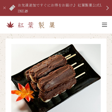
お友達追加ですぐにお得をお届け♪ 紅葉製菓公式L
INE🎁