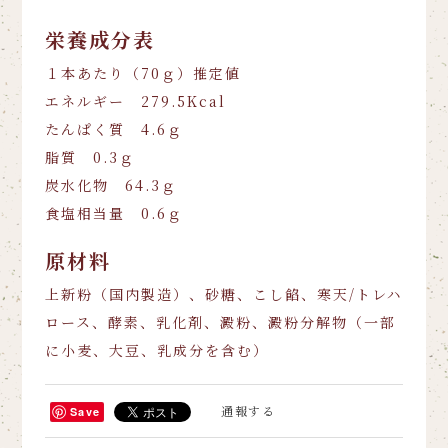
栄養成分表
１本あたり（70ｇ）推定値
エネルギー 279.5Kcal
たんぱく質 4.6ｇ
脂質 0.3ｇ
炭水化物 64.3ｇ
食塩相当量 0.6ｇ
原材料
上新粉（国内製造）、砂糖、こし餡、寒天/トレハ
ロース、酵素、乳化剤、澱粉、澱粉分解物（一部
に小麦、大豆、乳成分を含む）
通報する
Save