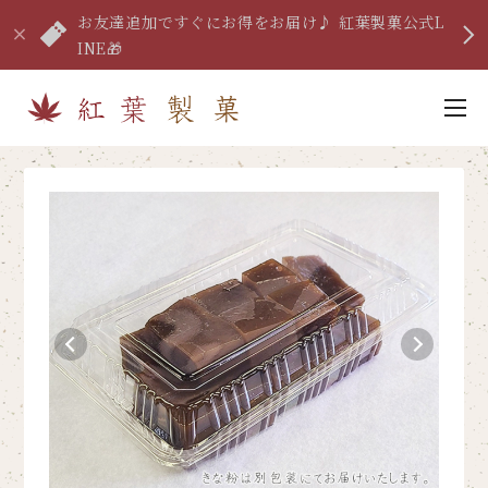
お友達追加ですぐにお得をお届け♪ 紅葉製菓公式L
INE🎁