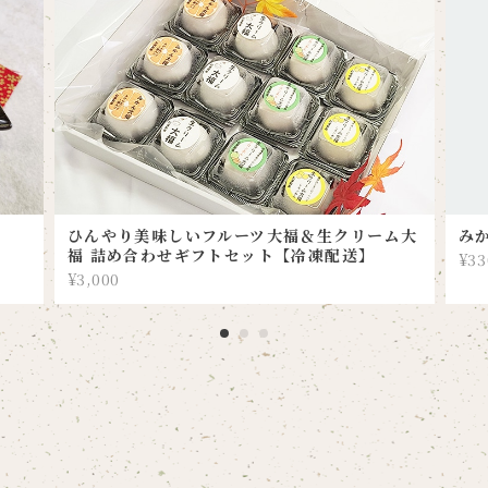
ひんやり美味しいフルーツ大福＆生クリーム大
み
福 詰め合わせギフトセット【冷凍配送】
¥33
¥3,000